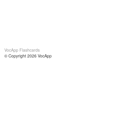
VocApp Flashcards
© Copyright 2026 VocApp
02-798 Mielczarskiego 8/58
Warsaw, Poland (EU)
About Us
Conditions