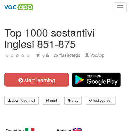
Toggl
navig
Top 1000 sostantivi
inglesi 851-875
0
25 flashcards
VocApp
start learning
download mp3
print
play
test yourself
Question
Answer