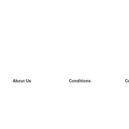
About Us
Conditions
C
our team
100% guarantee
L
Blog
privacy policy
L
terms
L
Contact
GDPR
L
contact
L
More
L
Help
new flashcards
Frequently asked questions
some blogs