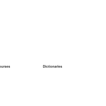
ourses
Dictionaries
earn German
earn Spanish
earn French
earn Russian
earn Norwegian
earn Swedish