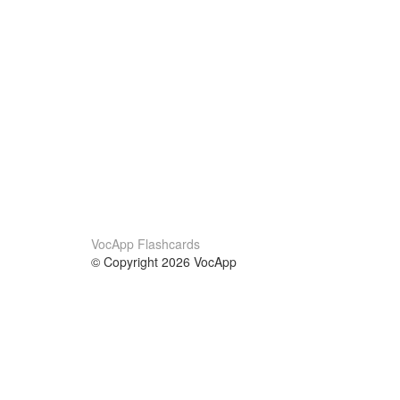
VocApp Flashcards
© Copyright 2026 VocApp
02-798 Mielczarskiego 8/58
Warsaw, Poland (EU)