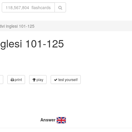
ivi inglesi 101-125
nglesi 101-125
print
play
test yourself
Answer