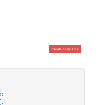
Create flashcards
00
175
225
275