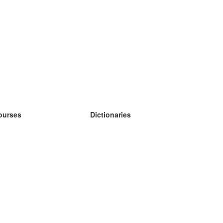
ourses
Dictionaries
earn German
earn Spanish
earn French
earn Russian
earn Norwegian
earn Swedish