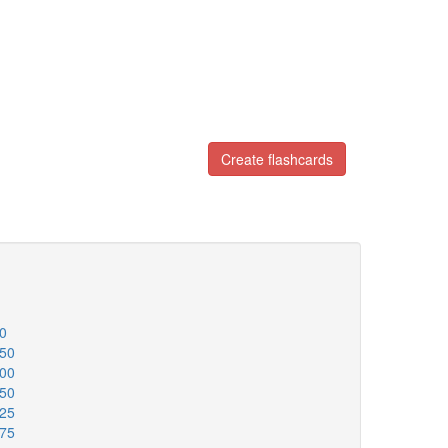
Create flashcards
00
150
200
250
325
375