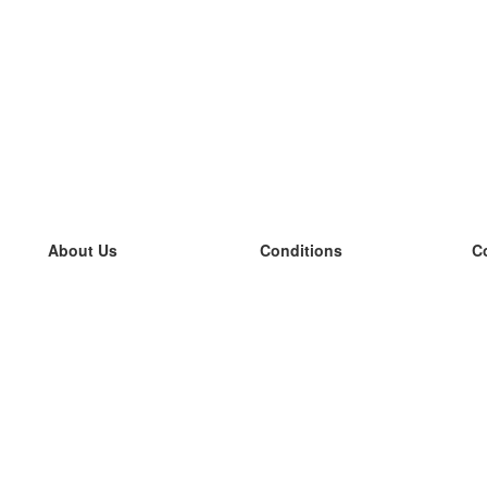
About Us
Conditions
C
our team
100% guarantee
L
Blog
privacy policy
L
terms
L
Contact
GDPR
L
contact
L
More
L
Help
new flashcards
Frequently asked questions
some blogs
a catalogue