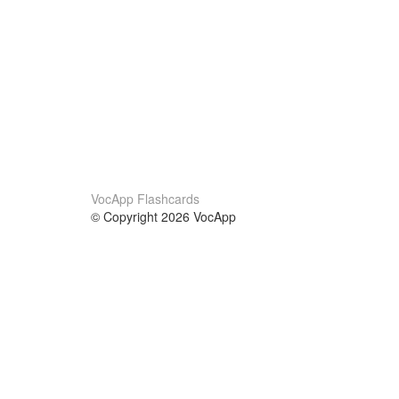
VocApp Flashcards
© Copyright 2026 VocApp
02-798 Mielczarskiego 8/58
Warsaw, Poland (EU)