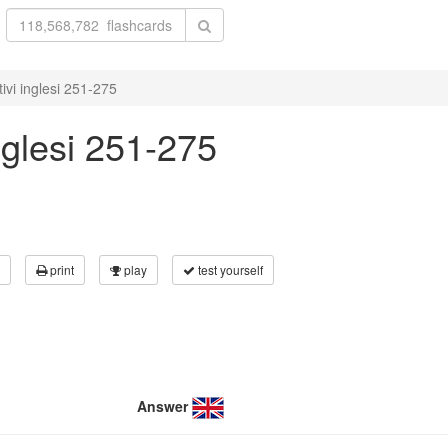
ivi inglesi 251-275
nglesi 251-275
print
play
test yourself
Answer