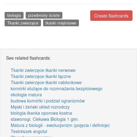
biologia
przedmioty ścisłe
Create flashcards
Tkanki zwierzęce
tkanki mięśniowe
See related flashcards:
Tkanki zwierzęce-tkanki nerwowe
Tkanki zwierzęce-tkanki łączne
Tkanki zwierzęce-tkanki nabłonkowe
komórki służące do rozmnażania bezpłciowego
ekologia matura
budowa komórki i podział ogranizmów
Męski i żeński układ rozrodczy
biologia-tkanka oporowa kostna
stawonogi. Ciekawa Biologia 1 gim.
Matura z biologii - ewolucjonizm (pojęcia i definicje)
Testrészek angolul