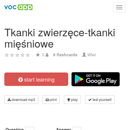
Toggl
navig
Tkanki zwierzęce-tkanki
mięśniowe
0
9 flashcards
Wiwi
start learning
download mp3
print
play
test yourself
Question
Answer