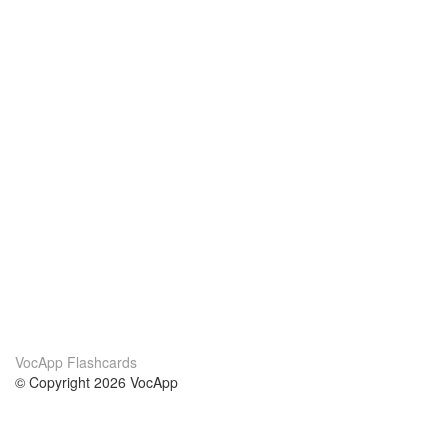
VocApp Flashcards
© Copyright 2026 VocApp
02-798 Mielczarskiego 8/58
Warsaw, Poland (EU)