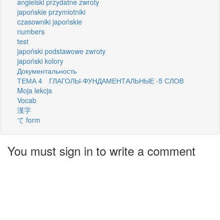
angielski przydatne zwroty
japońskie przymiotniki
czasowniki japońskie
numbers
test
japoński podstawowe zwroty
japoński kolory
Документальность
ТЕМА 4 ГЛАГОЛЫ-ФУНДАМЕНТАЛЬНЫЕ -5 СЛОВ
Moja lekcja
Vocab
漢字
て form
You must sign in to write a comment