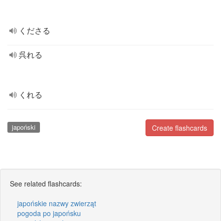
くださる
呉れる
くれる
japoński
Create flashcards
See related flashcards:
japońskie nazwy zwierząt
pogoda po japońsku