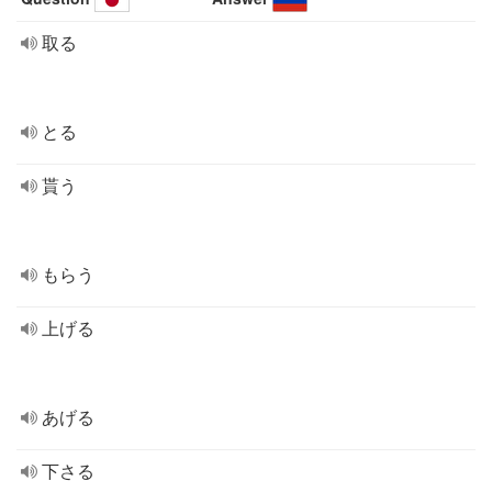
取る
とる
貰う
もらう
上げる
あげる
下さる