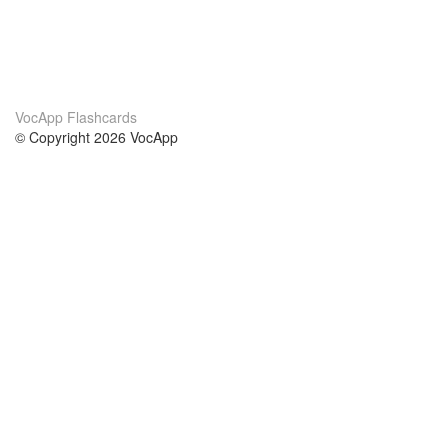
VocApp Flashcards
© Copyright 2026 VocApp
02-798 Mielczarskiego 8/58
Warsaw, Poland (EU)
About Us
Conditions
our team
100% guarantee
Blog
privacy policy
terms