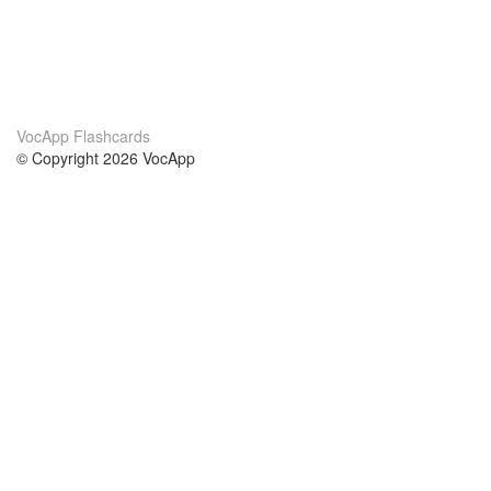
VocApp Flashcards
© Copyright 2026 VocApp
02-798 Mielczarskiego 8/58
Warsaw, Poland (EU)
About Us
Conditions
our team
100% guarantee
Blog
privacy policy