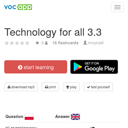
Toggl
navig
Technology for all 3.3
0
18 flashcards
mnyrcell
start learning
download mp3
print
play
test yourself
Question
Answer
rozgniewany