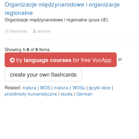
Organizacje międzynarodowe i organizacje
regionalne
Organizacje międzynarodowe i regionalne (poza UE)
72 flashcards
akorilan
Showing
1-9
of
9
items.
try
for free VocApp
language courses
or
create your own flashcards
Related:
matura
|
WOS
|
matura z WOSu
|
języki obce
|
przedmioty humanistyczne
|
studia
|
German