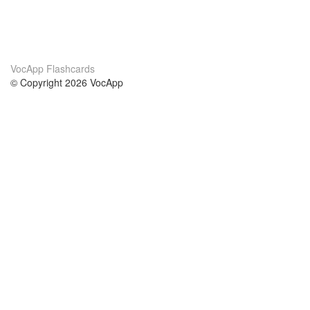
VocApp Flashcards
© Copyright 2026 VocApp
02-798 Mielczarskiego 8/58
Warsaw, Poland (EU)
About Us
Conditions
our team
100% guarantee
Blog
privacy policy
terms
Contact
GDPR