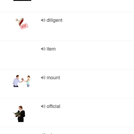
diligent
item
mount
official