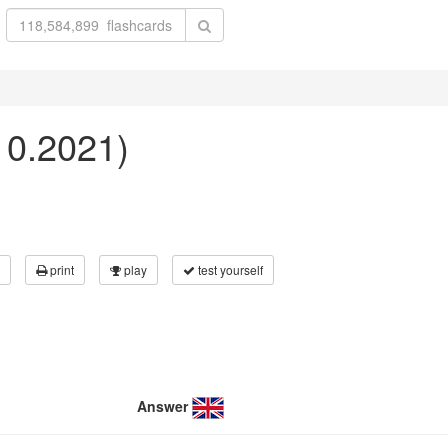
10.2021)
print
play
test yourself
Answer