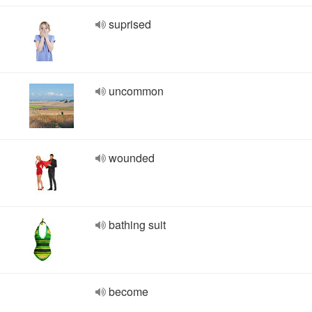
suprised
uncommon
wounded
bathing suit
become