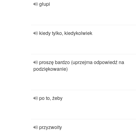
głupi
kiedy tylko, kiedykolwiek
proszę bardzo (uprzejma odpowiedź na
podziękowanie)
po to, żeby
przyzwoity