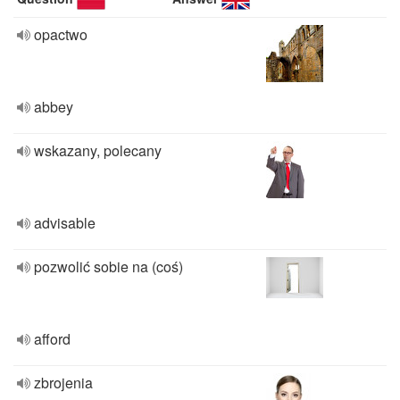
opactwo
abbey
wskazany, polecany
advisable
pozwolić sobie na (coś)
afford
zbrojenia