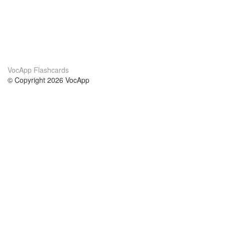
VocApp Flashcards
© Copyright 2026 VocApp
02-798 Mielczarskiego 8/58
Warsaw, Poland (EU)
About Us
Conditions
our team
100% guarantee
Blog
privacy policy