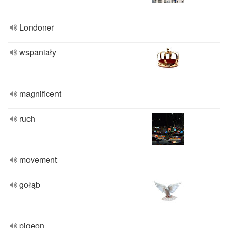
Londoner
wspaniały
magnificent
ruch
movement
gołąb
pigeon