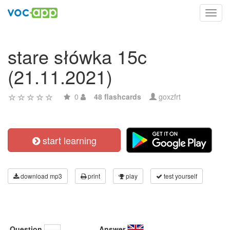
Toggl
navig
stare słówka 15c
(21.11.2021)
0
48 flashcards
goxzfrt
start learning
download mp3
print
play
test yourself
Question
Answer