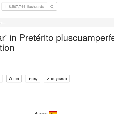
r...
ar' in Pretérito pluscuamperf
tion
print
play
test yourself
Answer