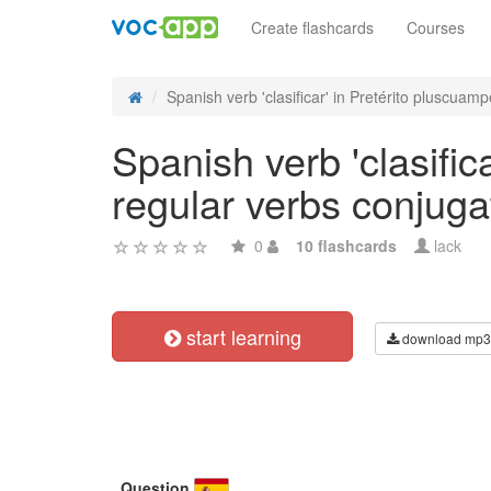
Create flashcards
Courses
Spanish verb 'clasificar' in Pretérito pluscuampe
Spanish verb 'clasific
regular verbs conjuga
0
10 flashcards
lack
start learning
download mp3
Question