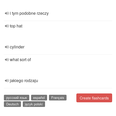
i tym podobne rzeczy
top hat
cylinder
what sort of
jakiego rodzaju
русский язык
español
Français
Create flashcards
Deutsch
język polski