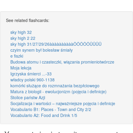
See related flashcards:
sky high 32
sky high 2 22
sky high 31/27/29/26ààààààààààÔÔÔÔÔŮŮŮŮ
czyim synem był bolesław śmiały
e fiszki
Budowa atomu i czasteczki, wiązania promieniotwórcze
Moja lekcja
Igrzyska śmierci ...-33
władcy polski 960-1138
komórki służące do rozmnażania bezpłciowego
Matura z biologii - ewolucjonizm (pojęcia i definicje)
Stolice państw Azji
Socjalizacja i wartości – najważniejsze pojęcia i definicje
Vocabulario B1: Places - Town and City 2/2
Vocabulario A2: Food and Drink 1/5