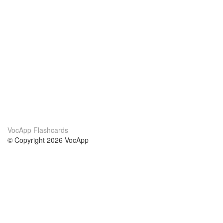
VocApp Flashcards
© Copyright 2026 VocApp
02-798 Mielczarskiego 8/58
Warsaw, Poland (EU)