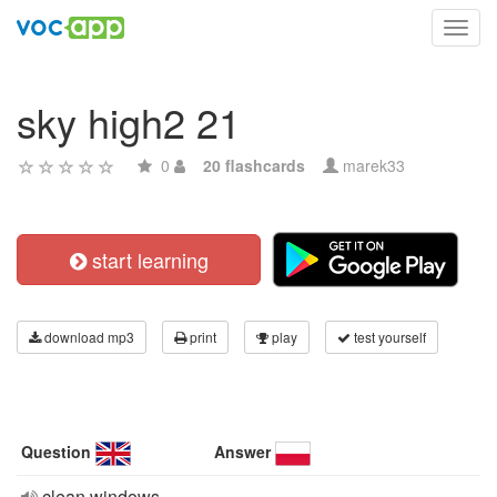
Toggl
navig
sky high2 21
0
20 flashcards
marek33
start learning
download mp3
print
play
test yourself
Question
Answer
clean windows