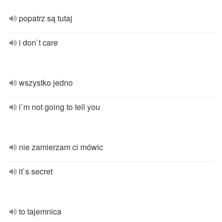
popatrz są tutaj
i don`t care
wszystko jedno
i`m not going to tell you
nie zamierzam ci mówic
it`s secret
to tajemnica