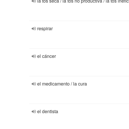
la tos seca / la tos no productiva / la tos inefi
respirar
el cáncer
el medicamento / la cura
el dentista