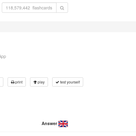
App
print
play
test yourself
Answer