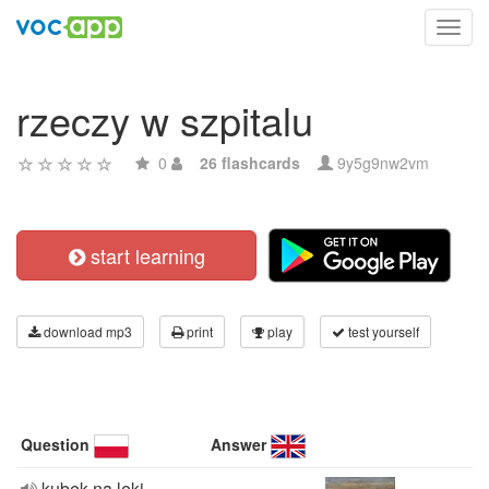
Toggl
navig
rzeczy w szpitalu
0
26 flashcards
9y5g9nw2vm
start learning
download mp3
print
play
test yourself
Question
Answer
kubek na leki