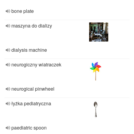
bone plate
maszyna do dializy
dialysis machine
neurogiczny wiatraczek
neurogical pinwheel
łyżka pediatryczna
paediatric spoon