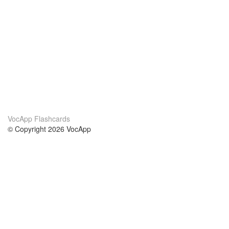
VocApp Flashcards
© Copyright 2026 VocApp
02-798 Mielczarskiego 8/58
Warsaw, Poland (EU)