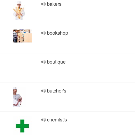
bakers
bookshop
boutique
butcher's
chemist's