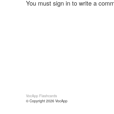
You must sign in to write a com
VocApp Flashcards
© Copyright 2026 VocApp
02-798 Mielczarskiego 8/58