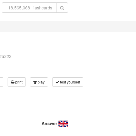
cza222
print
play
test yourself
Answer