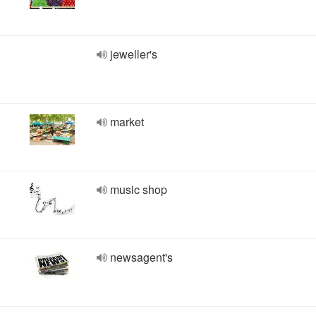
jeweller's
market
music shop
newsagent's