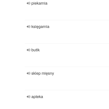
piekarnia
księgarnia
butik
sklep mięsny
apteka