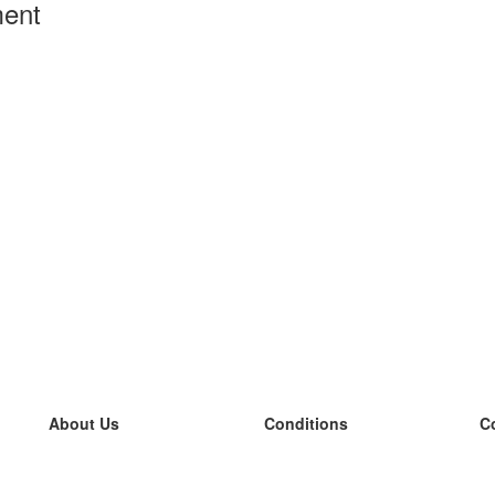
ment
About Us
Conditions
C
our team
100% guarantee
L
Blog
privacy policy
L