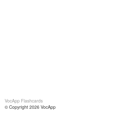
VocApp Flashcards
© Copyright 2026 VocApp
02-798 Mielczarskiego 8/58
Warsaw, Poland (EU)