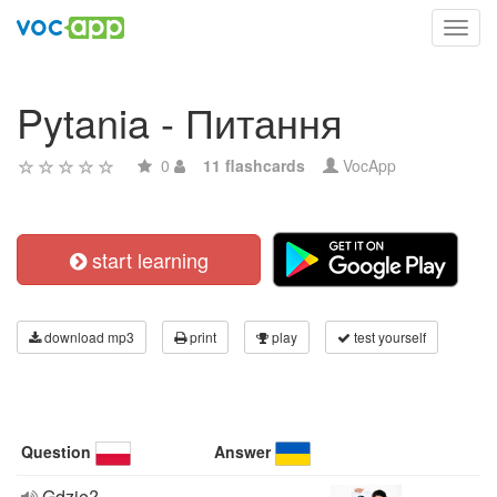
Toggl
navig
Pytania - Питання
0
11 flashcards
VocApp
start learning
download mp3
print
play
test yourself
Question
Answer
Gdzie?