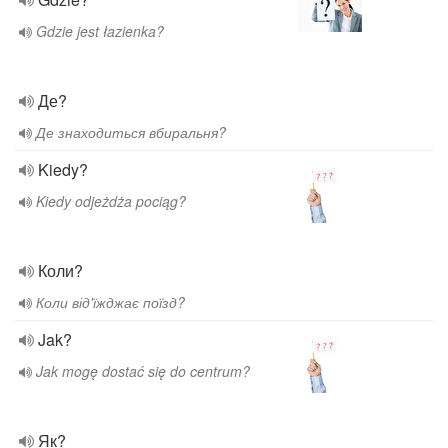
Gdzie jest łazienka?
Де?
Де знаходиться вбиральня?
Kiedy?
Kiedy odjeżdża pociąg?
Коли?
Коли від'їжджає поїзд?
Jak?
Jak mogę dostać się do centrum?
Як?