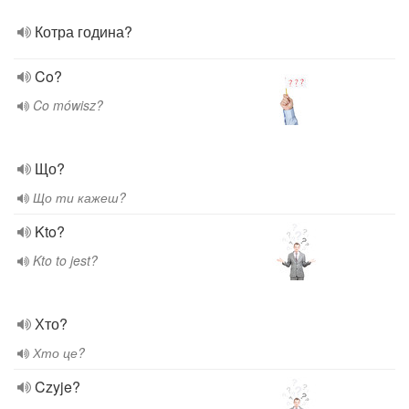
Котра година?
Co?
Co mówisz?
Що?
Що ти кажеш?
Kto?
Kto to jest?
Хто?
Хто це?
Czyje?