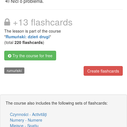
Nici o problemă.
+13 flashcards
The lesson is part of the course
"
Rumuński: dzień drugi
"
(total
220 flashcards
)
Try the course for free
rumuński
Create flashcards
The course also includes the following sets of flashcards:
Czynności - Activităţi
Numery - Numere
Miejsce - Spaţiu