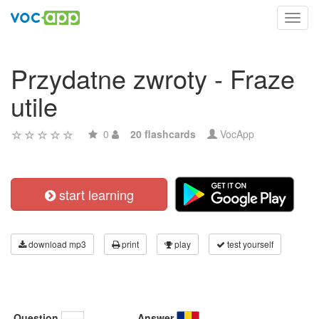
Toggl
navig
Przydatne zwroty - Fraze
utile
0
20 flashcards
VocApp
start learning
download mp3
print
play
test yourself
Question
Answer