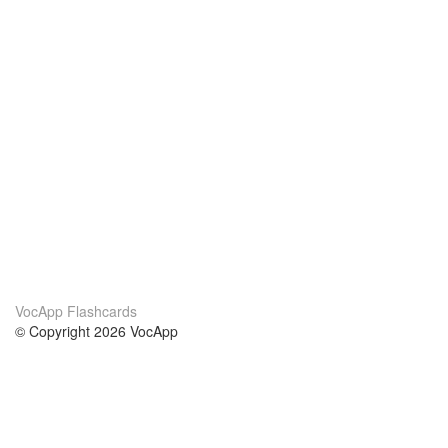
VocApp Flashcards
© Copyright 2026 VocApp
02-798 Mielczarskiego 8/58
Warsaw, Poland (EU)