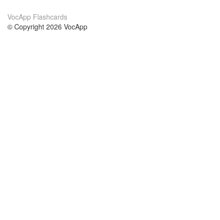
VocApp Flashcards
© Copyright 2026 VocApp
02-798 Mielczarskiego 8/58
Warsaw, Poland (EU)
About Us
Conditions
our team
100% guarantee
Blog
privacy policy
terms
Contact
GDPR
contact
Courses
Help
Learn German