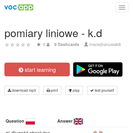
Toggl
navig
pomiary liniowe - k.d
0
9 flashcards
maciejhanusiak8
start learning
download mp3
print
play
test yourself
Question
Answer
długość absolutna