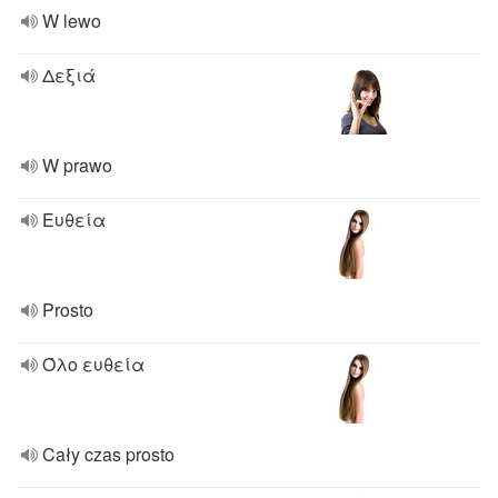
W lewo
Δεξιά
W prawo
Ευθεία
Prosto
Όλο ευθεία
Cały czas prosto