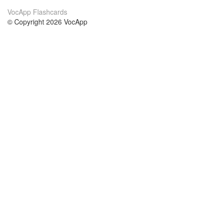
VocApp Flashcards
© Copyright 2026 VocApp
02-798 Mielczarskiego 8/58
Warsaw, Poland (EU)
About Us
Conditions
our team
100% guarantee
Blog
privacy policy
terms
Contact
GDPR
contact
Courses
Help
Learn German
Frequently asked questions