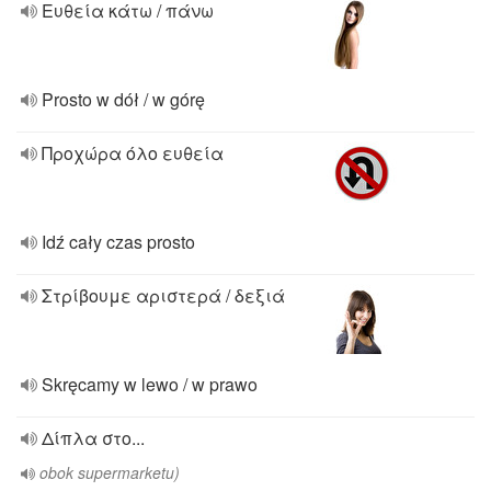
Ευθεία κάτω / πάνω
Prosto w dół / w górę
Προχώρα όλο ευθεία
Idź cały czas prosto
Στρίβουμε αριστερά / δεξιά
Skręcamy w lewo / w prawo
Δίπλα στο...
obok supermarketu)