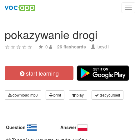
Toggl
navig
pokazywanie drogi
0
26 flashcards
lucyd1
start learning
download mp3
print
play
test yourself
Question
Answer
Συγνώμη, να σας ρωτήσω κάτι;