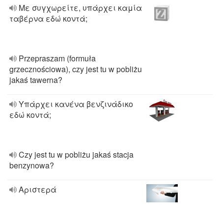
Με συγχωρείτε, υπάρχει καμία
ταβέρνα εδώ κοντά;
Przepraszam (formuła
grzecznościowa), czy jest tu w pobliżu
jakaś tawerna?
Υπάρχει κανένα βενζινάδικο
εδώ κοντά;
Czy jest tu w pobliżu jakaś stacja
benzynowa?
Αριστερά