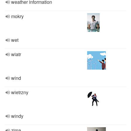
weather information
mokry
wet
wiatr
wind
wietrzny
windy
zima