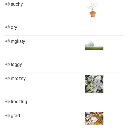
suchy
dry
mglisty
foggy
mroźny
freezing
grad