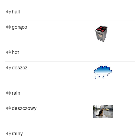
hail
gorąco
hot
deszcz
rain
deszczowy
rainy