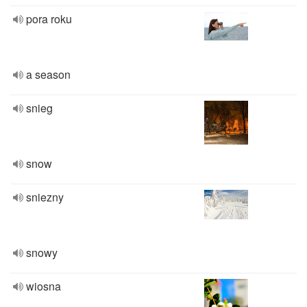
pora roku
a season
snieg
snow
sniezny
snowy
wiosna