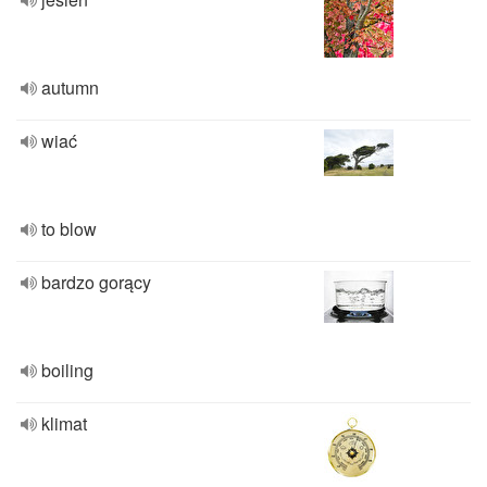
autumn
wiać
to blow
bardzo gorący
boiling
klimat