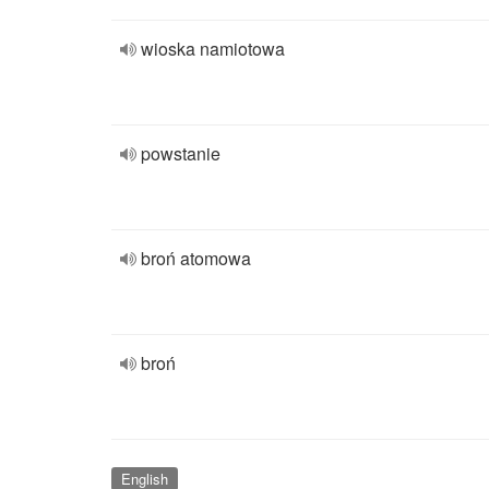
wioska namiotowa
powstanie
broń atomowa
broń
English