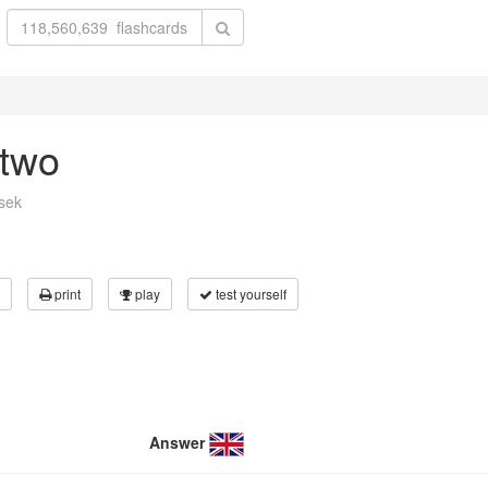
stwo
usek
print
play
test yourself
Answer