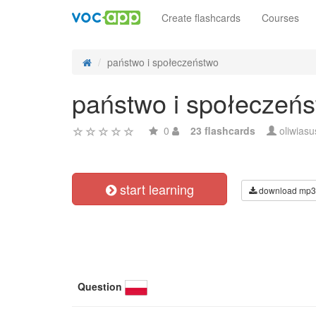
Create flashcards
Courses
państwo i społeczeństwo
państwo i społeczeń
0
23 flashcards
oliwias
start learning
download mp3
Question