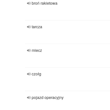
broń rakietowa
tarcza
miecz
czołg
pojazd operacyjny