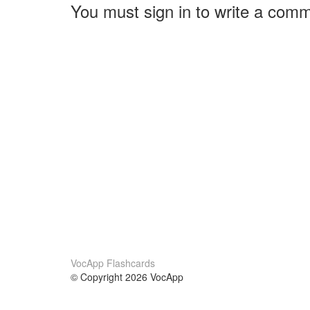
You must sign in to write a com
VocApp Flashcards
© Copyright 2026 VocApp
02-798 Mielczarskiego 8/58