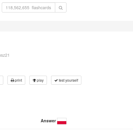
usz21
print
play
test yourself
Answer