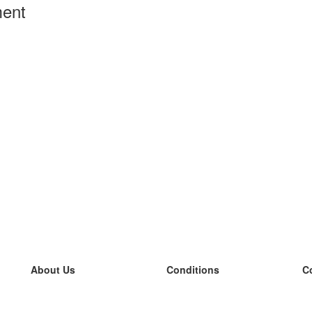
ment
About Us
Conditions
C
our team
100% guarantee
L
Blog
privacy policy
L