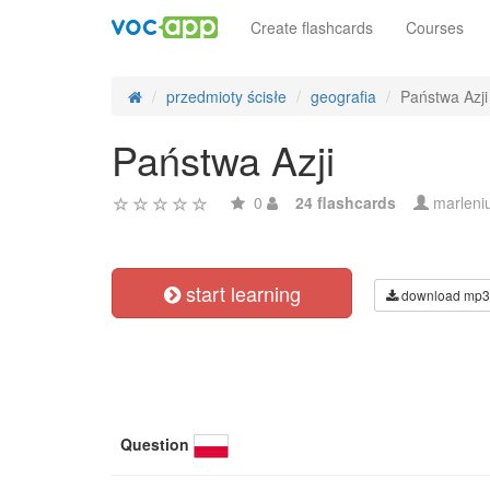
Create flashcards
Courses
przedmioty ścisłe
geografia
Państwa Azji
Państwa Azji
0
24 flashcards
marleni
start learning
download mp3
Question