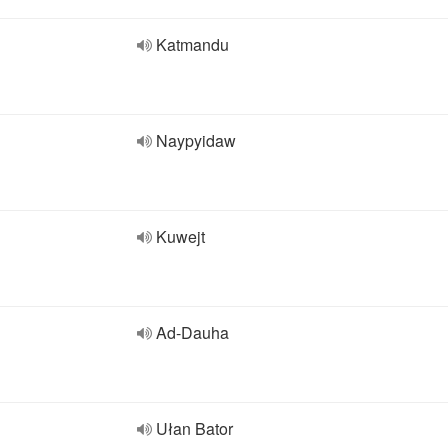
Katmandu
Naypyidaw
Kuwejt
Ad-Dauha
Ułan Bator