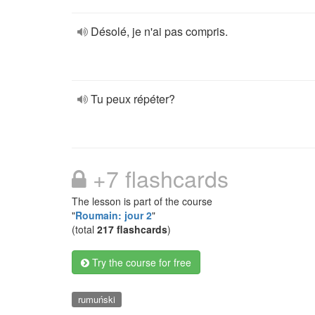
Désolé, je n'ai pas compris.
Tu peux répéter?
+7 flashcards
The lesson is part of the course
"
Roumain: jour 2
"
(total
217 flashcards
)
Try the course for free
rumuński