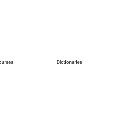
ourses
Dictionaries
earn German
earn Spanish
earn French
earn Russian
earn Norwegian
earn Swedish