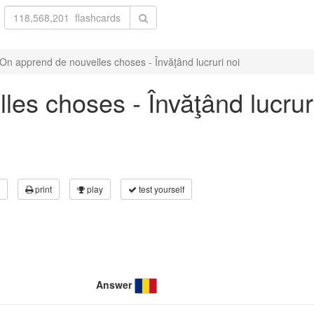
On apprend de nouvelles choses - Învăţând lucruri noi
es choses - Învăţând lucrur
print
play
test yourself
Answer