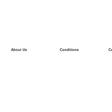
About Us
Conditions
C
our team
100% guarantee
L
Blog
privacy policy
L
terms
L
Contact
GDPR
L
contact
L
More
L
Help
new flashcards
Frequently asked questions
some blogs
a catalogue