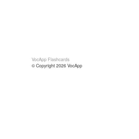
VocApp Flashcards
© Copyright 2026 VocApp
02-798 Mielczarskiego 8/58
Warsaw, Poland (EU)