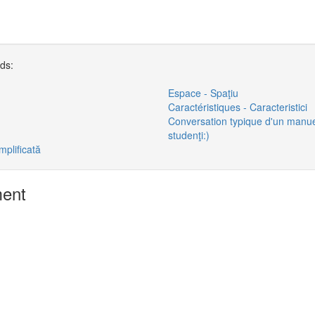
rds:
Espace - Spaţiu
Caractéristiques - Caracteristici
Conversation typique d'un manuel 
studenţi:)
mplificată
ment