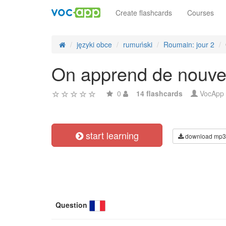
Create flashcards
Courses
języki obce
rumuński
Roumain: jour 2
On apprend de nouvell
0
14 flashcards
VocApp
start learning
download mp3
Question