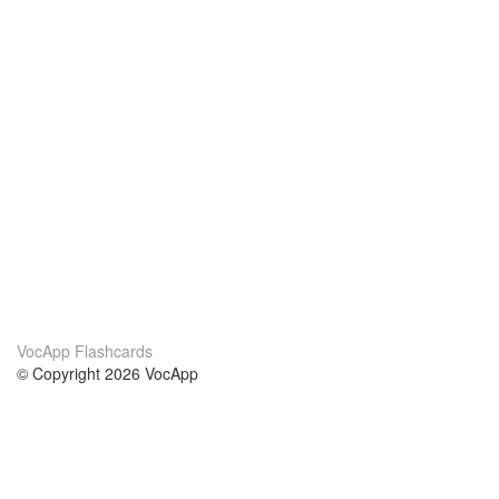
VocApp Flashcards
© Copyright 2026 VocApp
02-798 Mielczarskiego 8/58
Warsaw, Poland (EU)