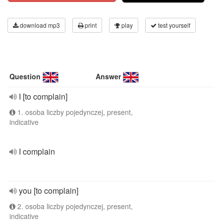
download mp3
print
play
test yourself
Question
Answer
I [to complain]
1. osoba liczby pojedynczej, present,
indicative
I complain
you [to complain]
2. osoba liczby pojedynczej, present,
indicative