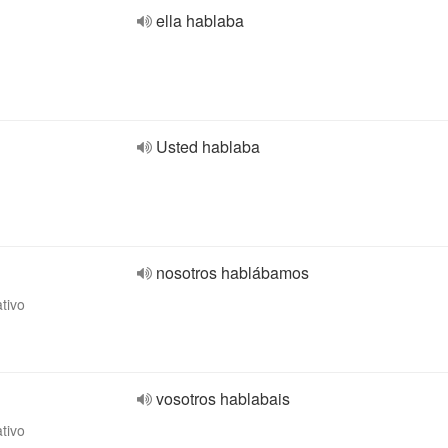
ella hablaba
Usted hablaba
nosotros hablábamos
ativo
vosotros hablabais
ativo