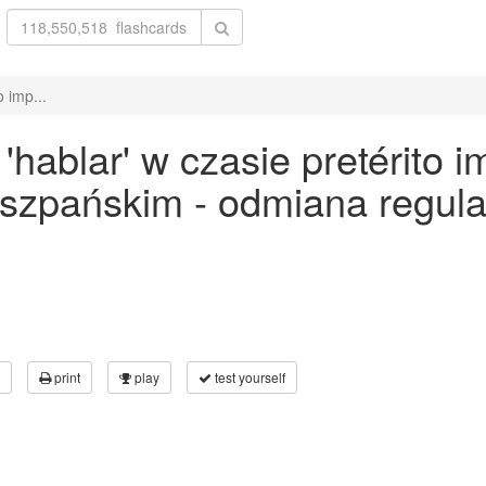
 imp...
ablar' w czasie pretérito i
 hiszpańskim - odmiana regu
print
play
test yourself