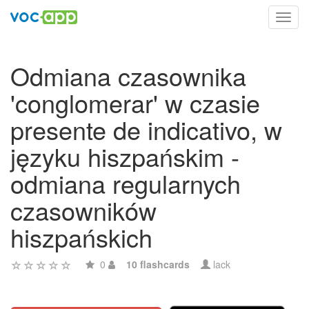
Toggl
navig
Odmiana czasownika
'conglomerar' w czasie
presente de indicativo, w
języku hiszpańskim -
odmiana regularnych
czasowników
hiszpańskich
0
10 flashcards
lack