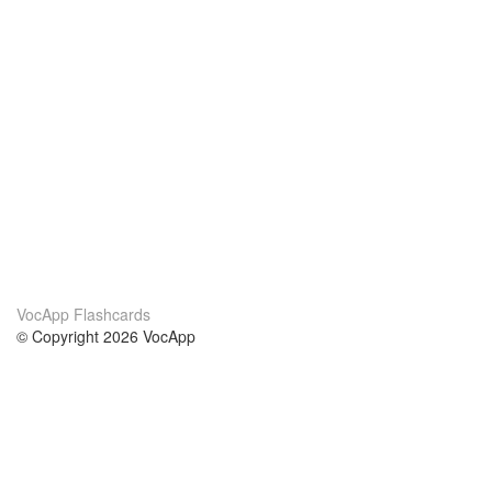
VocApp Flashcards
© Copyright 2026 VocApp
02-798 Mielczarskiego 8/58
Warsaw, Poland (EU)