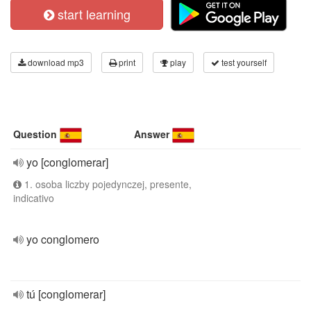
start learning
download mp3
print
play
test yourself
Question
Answer
yo [conglomerar]
1. osoba liczby pojedynczej, presente,
indicativo
yo conglomero
tú [conglomerar]