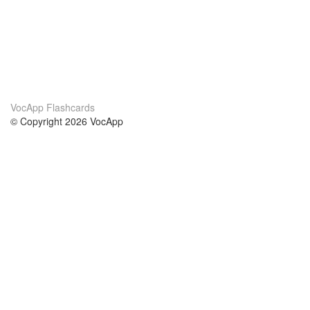
VocApp Flashcards
© Copyright 2026 VocApp
02-798 Mielczarskiego 8/58
Warsaw, Poland (EU)
About Us
Conditions
our team
100% guarantee