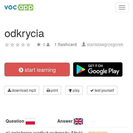
Toggl
navig
odkrycia
0
1 flashcard
stanislawgrzegorek
start learning
download mp3
print
play
test yourself
Question
Answer
założenie wzdłuż wybrzeży Afryki