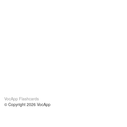
VocApp Flashcards
© Copyright 2026 VocApp
02-798 Mielczarskiego 8/58
Warsaw, Poland (EU)