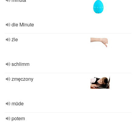
die Minute
źle
schlimm
zmęczony
müde
potem