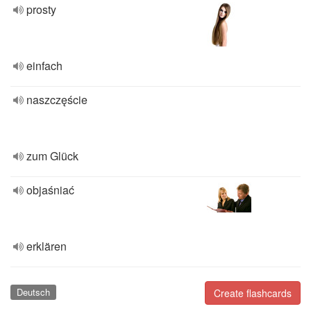
prosty
einfach
naszczęście
zum Glück
objaśniać
erklären
Deutsch
Create flashcards