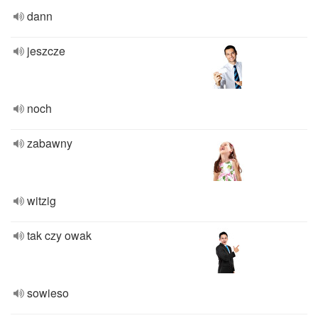
dann
jeszcze
noch
zabawny
witzig
tak czy owak
sowieso