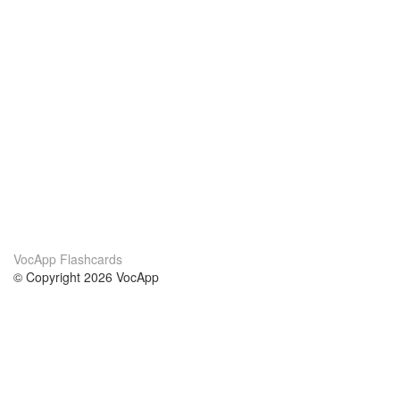
VocApp Flashcards
© Copyright 2026 VocApp
02-798 Mielczarskiego 8/58
Warsaw, Poland (EU)