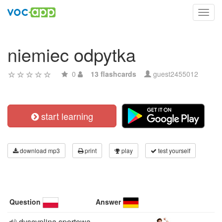
Toggl
navig
niemiec odpytka
0
13 flashcards
guest2455012
start learning
download mp3
print
play
test yourself
Question
Answer
dyscyplina sportowa