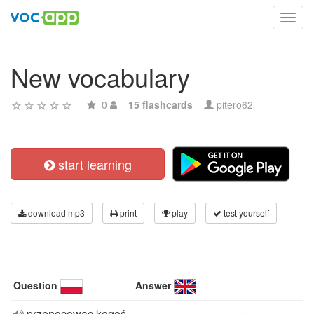
Toggl
navig
New vocabulary
0
15 flashcards
pitero62
start learning
download mp3
print
play
test yourself
Question
Answer
przenocowac kogoś