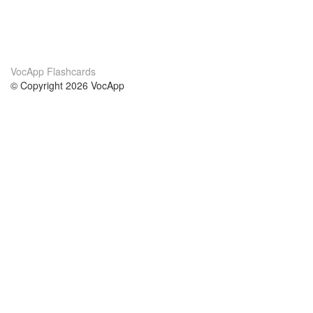
VocApp Flashcards
© Copyright 2026 VocApp
02-798 Mielczarskiego 8/58
Warsaw, Poland (EU)
About Us
Conditions
our team
100% guarantee
Blog
privacy policy
terms
Contact