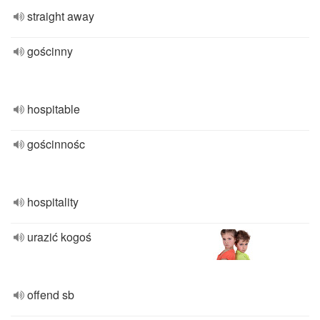
straight away
gościnny
hospitable
gościnnośc
hospitality
urazić kogoś
offend sb