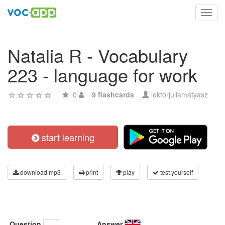
Toggl
navig
Natalia R - Vocabulary
223 - language for work
0
9 flashcards
lektorjuliamatyasz
start learning
download mp3
print
play
test yourself
Question
Answer