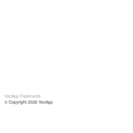
VocApp Flashcards
© Copyright 2026 VocApp
02-798 Mielczarskiego 8/58
Warsaw, Poland (EU)