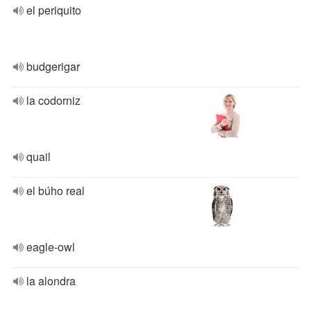
el periquito
budgerigar
la codorniz
quail
el búho real
eagle-owl
la alondra