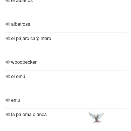
el albatros
albatross
el pájaro carpintero
woodpecker
el emú
emu
la paloma blanca