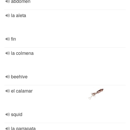
abdomen
la aleta
fin
la colmena
beehive
el calamar
squid
la garrapata