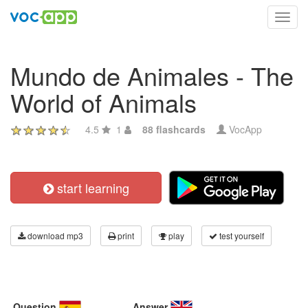
Toggl
navig
Mundo de Animales - The
World of Animals
4.5
1
88 flashcards
VocApp
start learning
download mp3
print
play
test yourself
Question
Answer