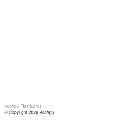
VocApp Flashcards
© Copyright 2026 VocApp
02-798 Mielczarskiego 8/58
Warsaw, Poland (EU)