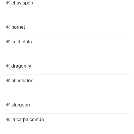
el avispón
hornet
la libélula
dragonfly
el esturión
sturgeon
la carpa común