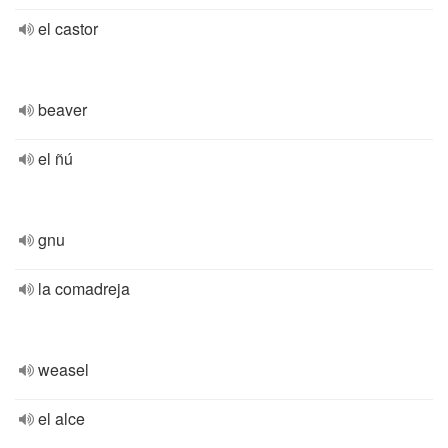
el castor
beaver
el ñú
gnu
la comadreja
weasel
el alce