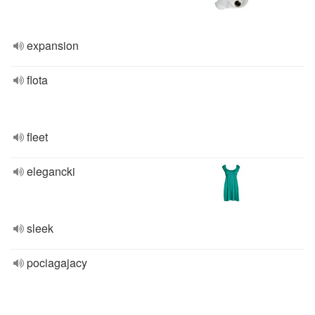
expansion
flota
fleet
elegancki
sleek
pociagajacy