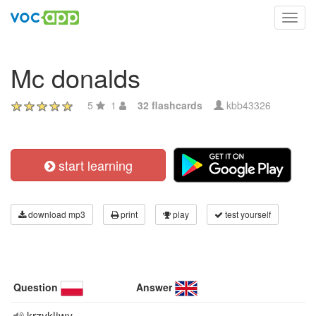
Toggl
navig
Mc donalds
5
1
32 flashcards
kbb43326
start learning
download mp3
print
play
test yourself
Question
Answer
krzykliwy