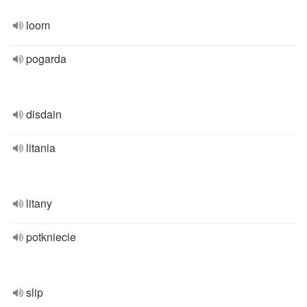
loom
pogarda
disdain
litania
litany
potkniecie
slip