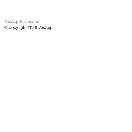
VocApp Flashcards
© Copyright 2026 VocApp
02-798 Mielczarskiego 8/58
Warsaw, Poland (EU)
About Us
Conditions
our team
100% guarantee
Blog
privacy policy
terms
Contact
GDPR
contact