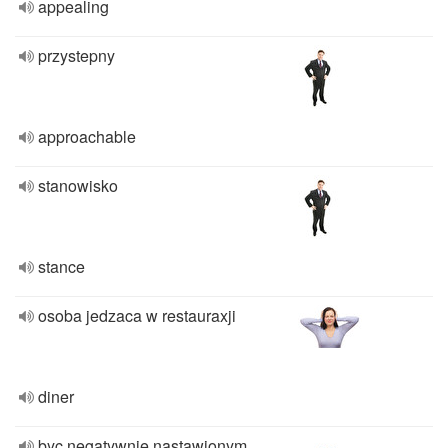
appealing
przystepny
approachable
stanowisko
stance
osoba jedzaca w restauraxji
diner
byc negatywnie nastawionym