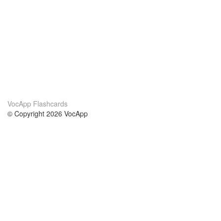
VocApp Flashcards
© Copyright 2026 VocApp
02-798 Mielczarskiego 8/58
Warsaw, Poland (EU)