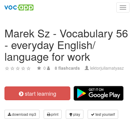
Toggl
navig
Marek Sz - Vocabulary 56
- everyday English/
language for work
0
8 flashcards
lektorjuliamatyasz
start learning
download mp3
print
play
test yourself