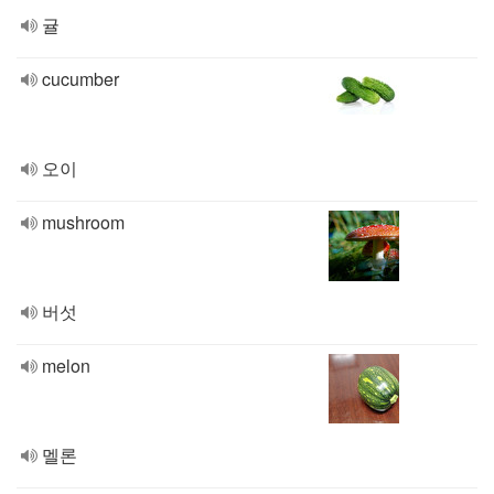
귤
cucumber
오이
mushroom
버섯
melon
멜론