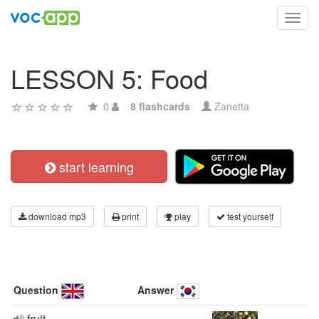
Toggl
navig
LESSON 5: Food
0
8 flashcards
Zanetta
start learning
download mp3
print
play
test yourself
Question
Answer
fruit