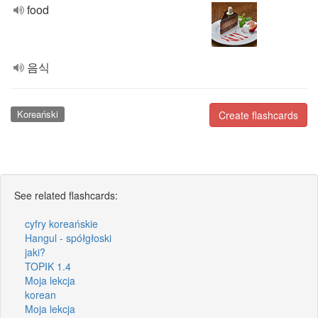
food
음식
Koreański
Create flashcards
See related flashcards:
cyfry koreańskie
Hangul - spółgłoski
jaki?
TOPIK 1.4
Moja lekcja
korean
Moja lekcja