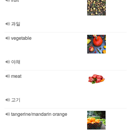
과일
vegetable
야채
meat
고기
tangerine/mandarin orange