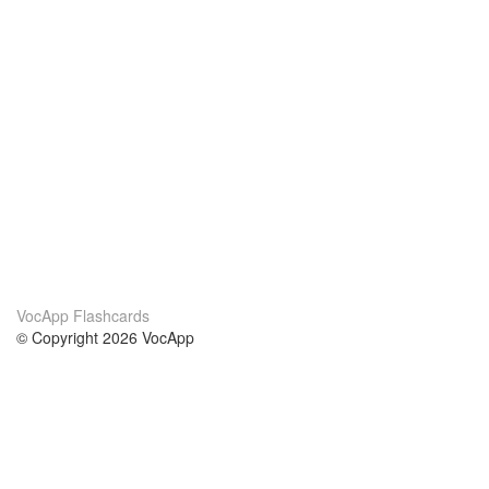
VocApp Flashcards
© Copyright 2026 VocApp
02-798 Mielczarskiego 8/58
Warsaw, Poland (EU)