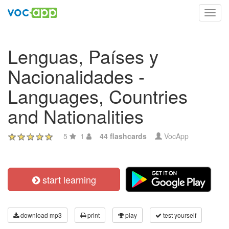
Toggl
navig
Lenguas, Países y
Nacionalidades -
Languages, Countries
and Nationalities
5
1
44 flashcards
VocApp
start learning
download mp3
print
play
test yourself