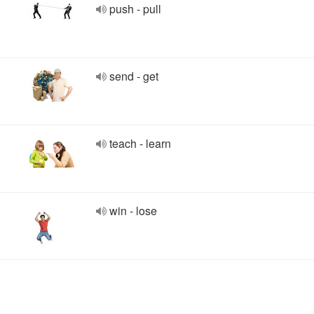
push - pull
send - get
teach - learn
win - lose