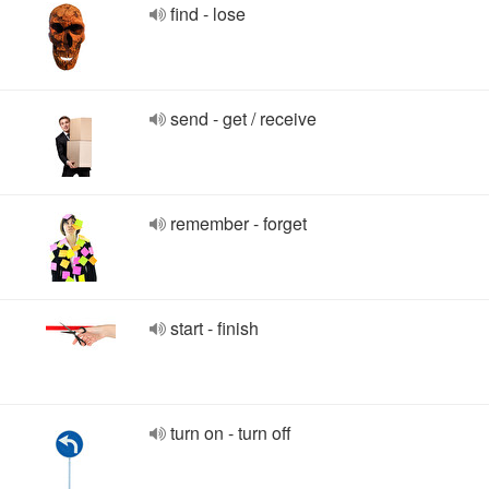
find - lose
send - get / receive
remember - forget
start - finish
turn on - turn off