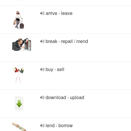
arrive - leave
break - repail / mend
buy - sell
download - upload
lend - borrow