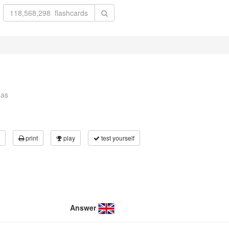
gas
print
play
test yourself
Answer