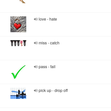
love - hate
miss - catch
pass - fail
pick up - drop off