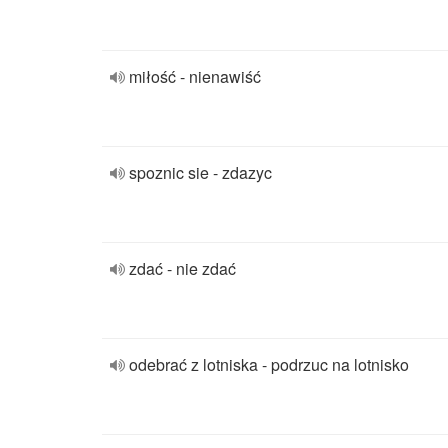
miłość - nienawiść
spoznic sie - zdazyc
zdać - nie zdać
odebrać z lotniska - podrzuc na lotnisko