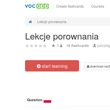
Create flashcards
Courses
Lekcje porownania
Lekcje porownania
0
18 flashcards
patrykli
start learning
download mp3
Question