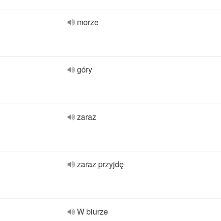
morze
góry
zaraz
zaraz przyjdę
W biurze