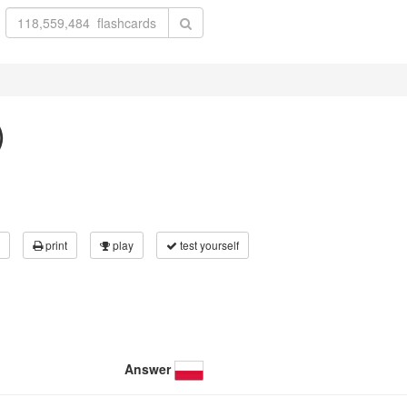
)
print
play
test yourself
Answer