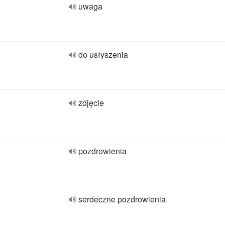
uwaga
do usłyszenia
zdjęcie
pozdrowienia
serdeczne pozdrowienia