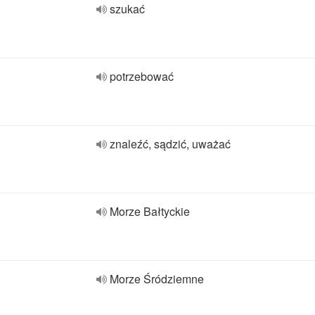
szukać
potrzebować
znaleźć, sądzić, uważać
Morze Bałtyckie
Morze Śródziemne