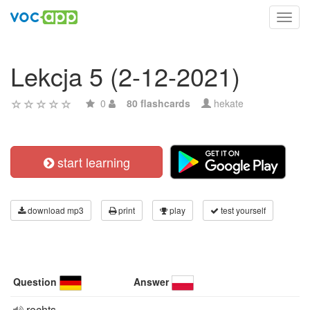
Toggl
navig
Lekcja 5 (2-12-2021)
0
80 flashcards
hekate
start learning
download mp3
print
play
test yourself
Question
Answer
rechts