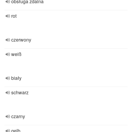
obsługa zdalna
rot
czerwony
weiß
biały
schwarz
czarny
gelb