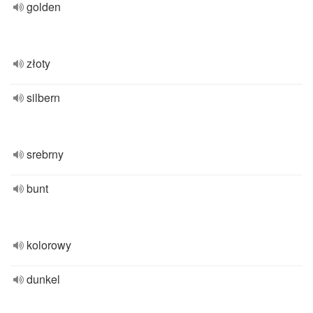
golden
złoty
silbern
srebrny
bunt
kolorowy
dunkel