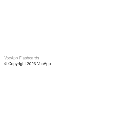
VocApp Flashcards
© Copyright 2026 VocApp
02-798 Mielczarskiego 8/58
Warsaw, Poland (EU)