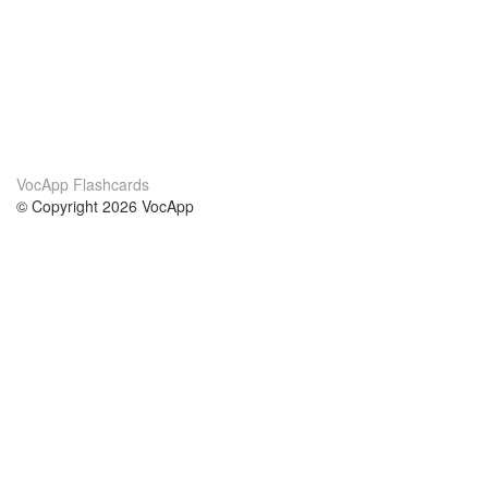
VocApp Flashcards
© Copyright 2026 VocApp
02-798 Mielczarskiego 8/58
Warsaw, Poland (EU)
About Us
Conditions