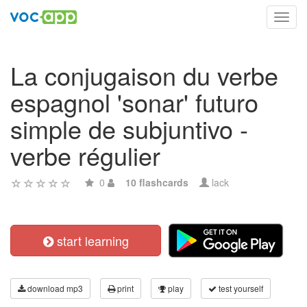
Toggl
navig
La conjugaison du verbe
espagnol 'sonar' futuro
simple de subjuntivo -
verbe régulier
0
10 flashcards
lack
start learning
download mp3
print
play
test yourself