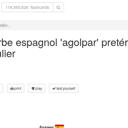
éri...
be espagnol 'agolpar' pretér
lier
print
play
test yourself
Answer