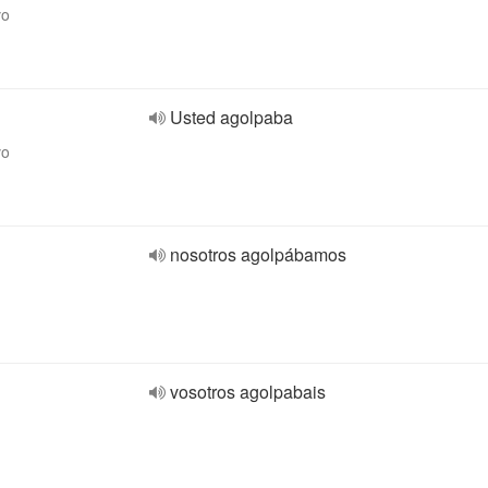
vo
Usted agolpaba
vo
nosotros agolpábamos
vosotros agolpabais