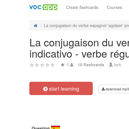
Create flashcards
Courses
La conjugaison du verbe espagnol 'agolpar' pret
La conjugaison du ver
indicativo - verbe régu
0
10 flashcards
lack
start learning
download mp3
Question