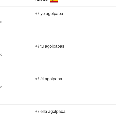
yo agolpaba
vo
tú agolpabas
vo
él agolpaba
vo
ella agolpaba