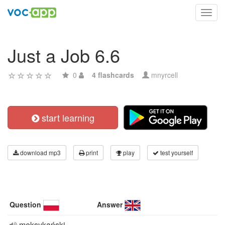
Toggl
navig
Just a Job 6.6
0
4 flashcards
mnyrcell
start learning
download mp3
print
play
test yourself
Question
Answer
meksykański