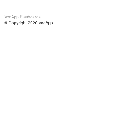
VocApp Flashcards
© Copyright 2026 VocApp
02-798 Mielczarskiego 8/58
Warsaw, Poland (EU)
About Us
Conditions
our team
100% guarantee
Blog
privacy policy
terms
Contact
GDPR
contact
Courses
Help