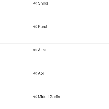
Shiroi
Kuroi
Akai
Aoi
Midori Guriin