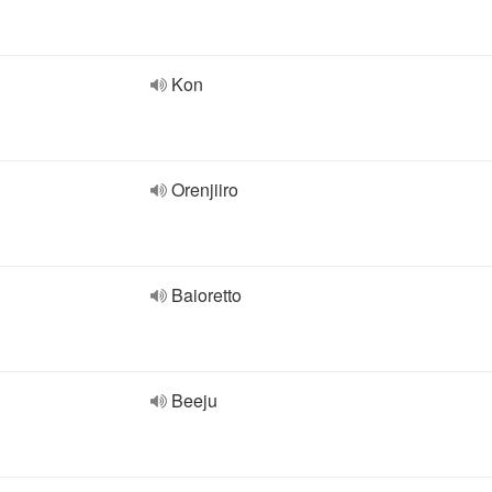
Kon
Orenjiiro
Baioretto
Beeju