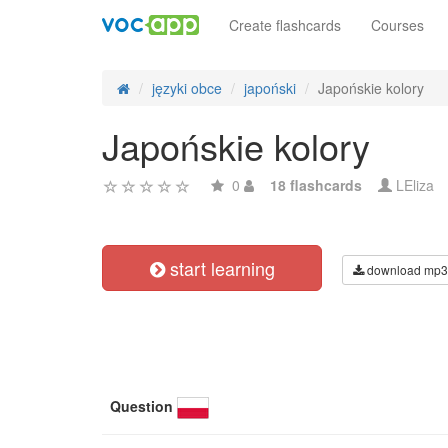
Create flashcards
Courses
języki obce
japoński
Japońskie kolory
Japońskie kolory
0
18 flashcards
LEliza
start learning
download mp3
Question