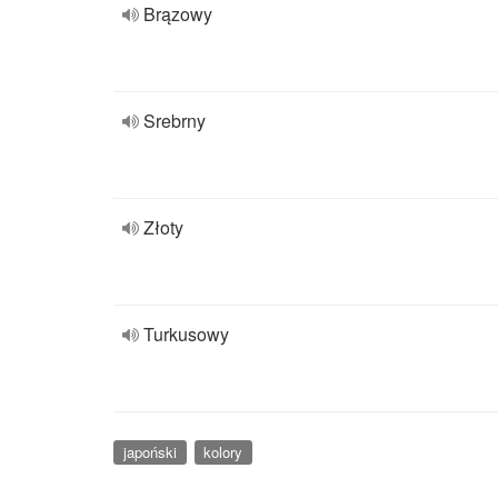
Brązowy
Srebrny
Złoty
Turkusowy
japoński
kolory