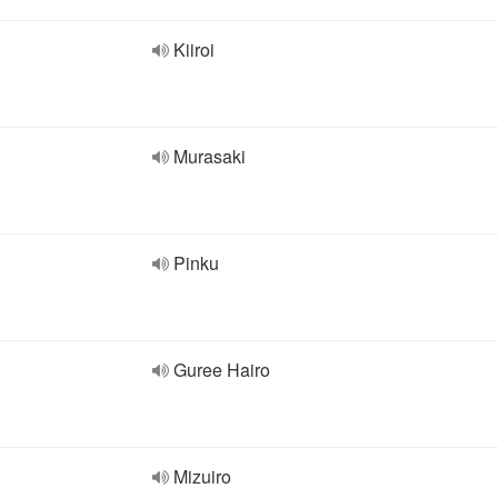
Kiiroi
Murasaki
Pinku
Guree Hairo
Mizuiro