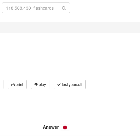
print
play
test yourself
Answer