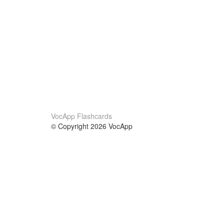
VocApp Flashcards
© Copyright 2026 VocApp
02-798 Mielczarskiego 8/58
Warsaw, Poland (EU)