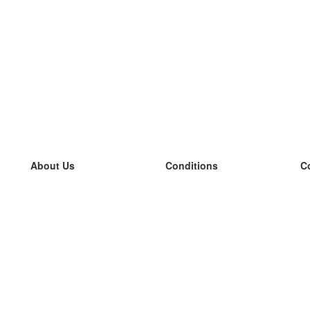
About Us
Conditions
C
our team
100% guarantee
L
Blog
privacy policy
L
terms
L
Contact
GDPR
L
contact
L
More
L
Help
new flashcards
Frequently asked questions
some blogs
a catalogue