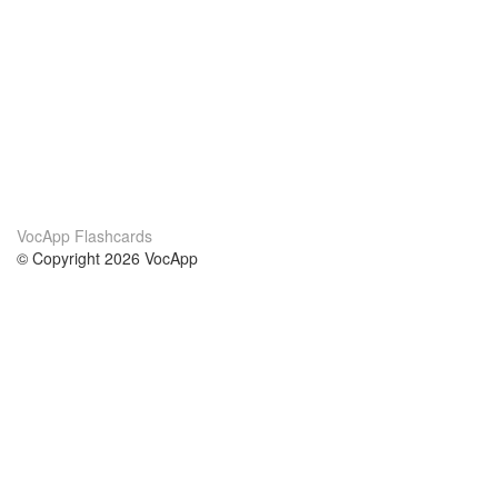
VocApp Flashcards
© Copyright 2026 VocApp
02-798 Mielczarskiego 8/58
Warsaw, Poland (EU)