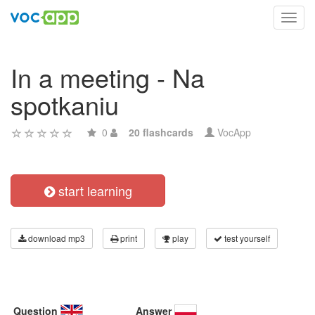
Toggl
navig
In a meeting - Na
spotkaniu
0
20 flashcards
VocApp
start learning
download mp3
print
play
test yourself
Question
Answer