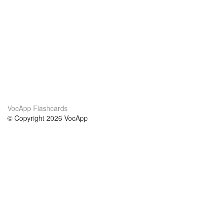
VocApp Flashcards
© Copyright 2026 VocApp
02-798 Mielczarskiego 8/58
Warsaw, Poland (EU)