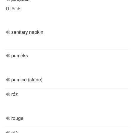
[AmE]
sanitary napkin
pumeks
pumice (stone)
róż
rouge
róż