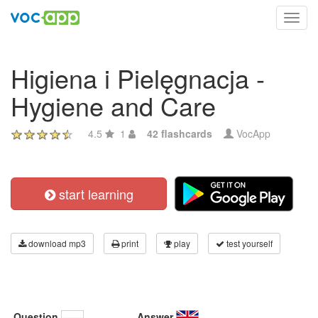
Toggl
navig
Higiena i Pielęgnacja -
Hygiene and Care
4.5
1
42 flashcards
VocApp
start learning
download mp3
print
play
test yourself
Question
Answer