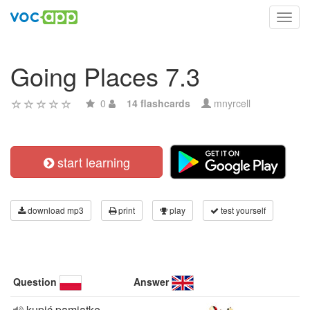
Toggl
navig
Going Places 7.3
0
14 flashcards
mnyrcell
start learning
download mp3
print
play
test yourself
Question
Answer
kupić pamiątkę