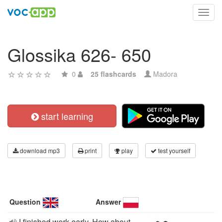
Toggl
navig
Glossika 626- 650
0
25 flashcards
Madora
start learning
download mp3
print
play
test yourself
Question
Answer
I ﬁnished work early. How about