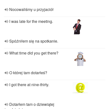
Nocowaliśmy u przyjaciół
I was late for the meeting.
Spóźniłem się na spotkanie.
What time did you get there?
O której tam dotarłeś?
I got there at nine-thirty.
Dotarłem tam o dziewiątej