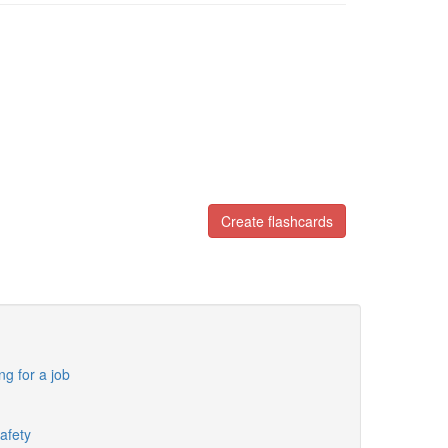
Create flashcards
ng for a job
afety