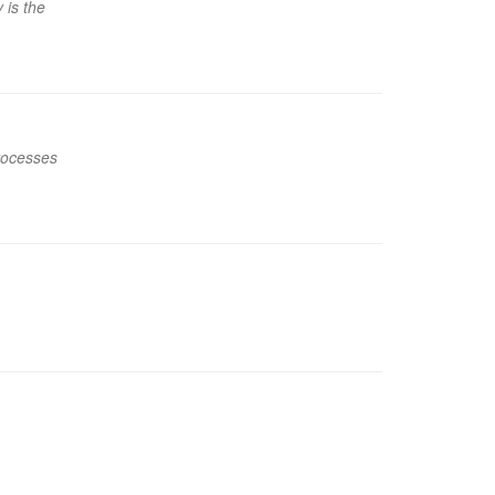
 is the
rocesses