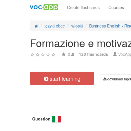
Create flashcards
Courses
języki obce
włoski
Business English - R
Formazione e motivazi
0
120 flashcards
VocAp
start learning
download mp3
Question