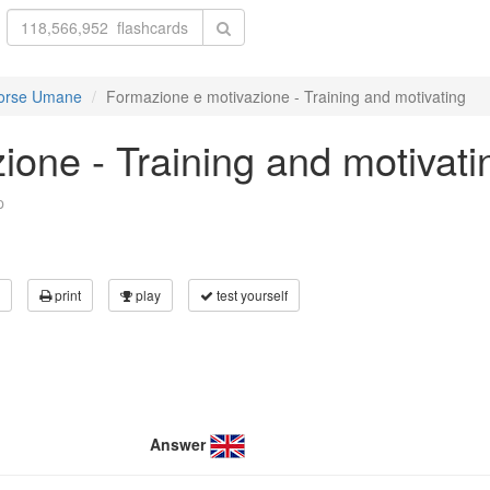
isorse Umane
Formazione e motivazione - Training and motivating
one - Training and motivati
p
print
play
test yourself
Answer