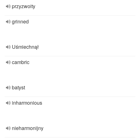
przyzwoity
grinned
Uśmiechnął
cambric
batyst
inharmonious
nieharmonijny