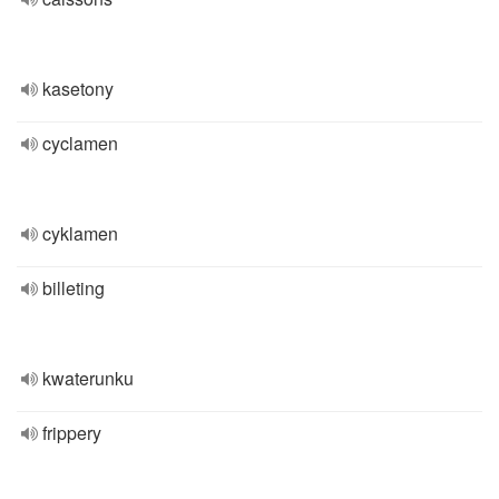
kasetony
cyclamen
cyklamen
billeting
kwaterunku
frippery