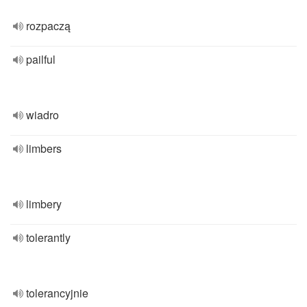
rozpaczą
pailful
wiadro
limbers
limbery
tolerantly
tolerancyjnie