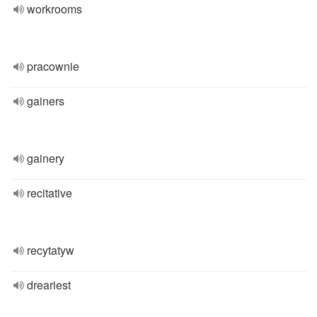
workrooms
pracownie
gainers
gainery
recitative
recytatyw
dreariest