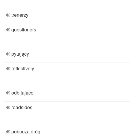
trenerzy
questioners
pytający
reflectively
odbijająco
roadsides
pobocza dróg