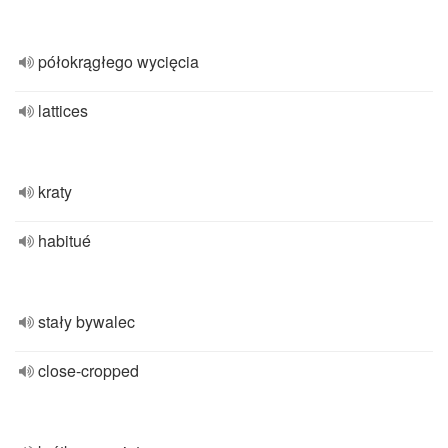
półokrągłego wycięcia
lattices
kraty
habitué
stały bywalec
close-cropped