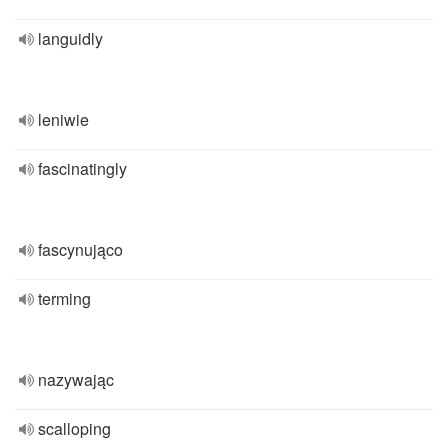
languidly
leniwie
fascinatingly
fascynująco
terming
nazywając
scalloping