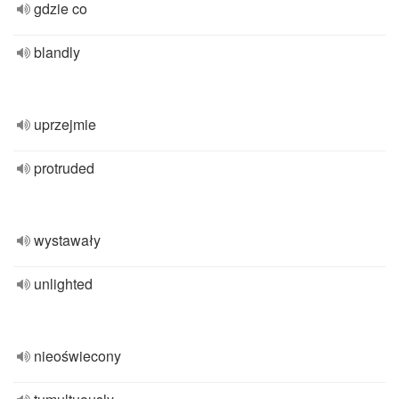
gdzie co
blandly
uprzejmie
protruded
wystawały
unlighted
nieoświecony