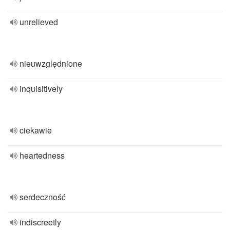
unrelieved
nieuwzględnione
inquisitively
ciekawie
heartedness
serdeczność
indiscreetly