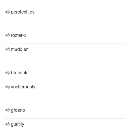
perplexities
rozterki
muddier
błotniak
vociferously
głośno
guiltily