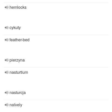
hemlocks
cykuty
feather-bed
pierzyna
nasturtium
nasturcja
naïvely