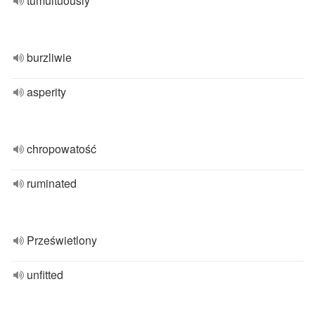
tumultuously
burzliwie
asperity
chropowatość
ruminated
Prześwietlony
unfitted