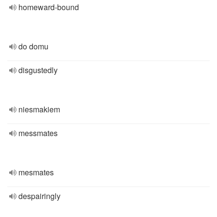
homeward-bound
do domu
disgustedly
niesmakiem
messmates
mesmates
despairingly