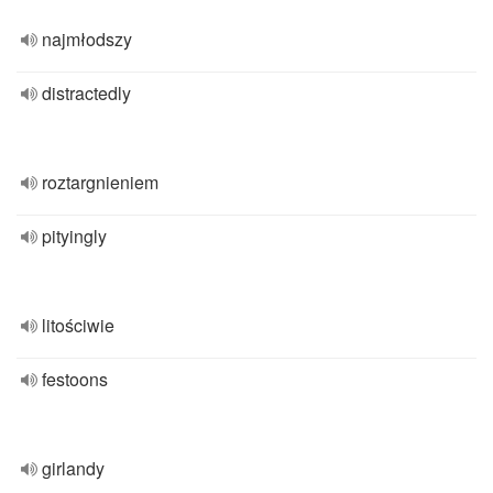
najmłodszy
distractedly
roztargnieniem
pityingly
litościwie
festoons
girlandy