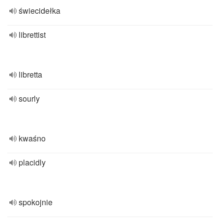
świecidełka
librettist
libretta
sourly
kwaśno
placidly
spokojnie