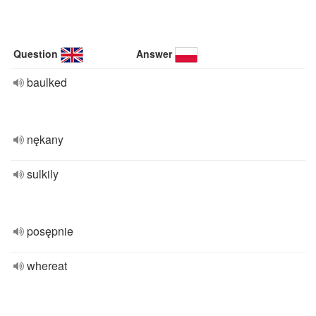
Question
Answer
baulked
nękany
sulkily
posępnie
whereat