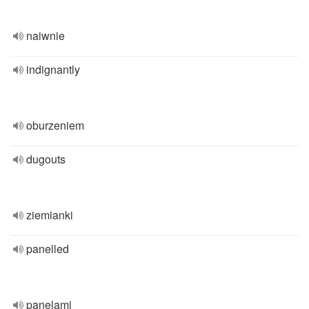
naiwnie
indignantly
oburzeniem
dugouts
ziemianki
panelled
panelami