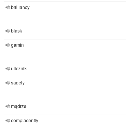
brilliancy
blask
gamin
ulicznik
sagely
mądrze
complacently