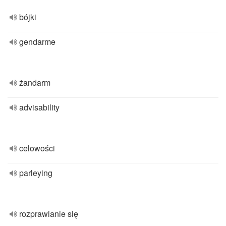
bójki
gendarme
żandarm
advisability
celowości
parleying
rozprawianie się