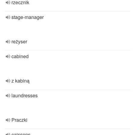
rzecznik
stage-manager
reżyser
cabined
z kabiną
laundresses
Praczki
caissons