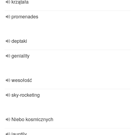
krzątała
promenades
deptaki
geniality
wesołość
sky-rocketing
Niebo kosmicznych
jauntily