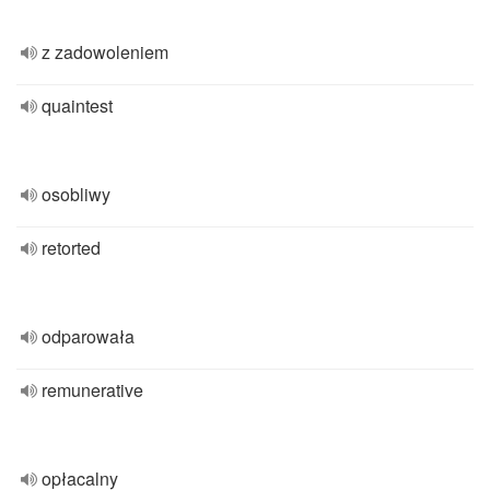
z zadowoleniem
quaintest
osobliwy
retorted
odparowała
remunerative
opłacalny