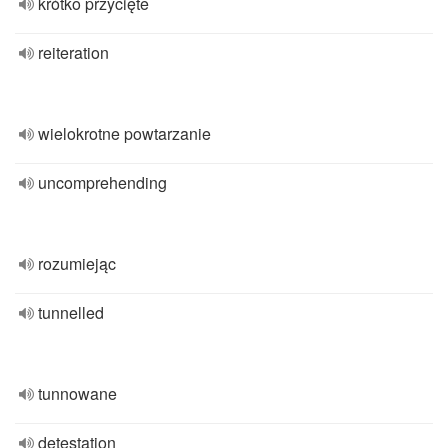
krótko przycięte
reiteration
wielokrotne powtarzanie
uncomprehending
rozumiejąc
tunnelled
tunnowane
detestation