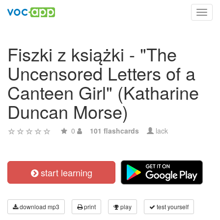
Toggl
navig
Fiszki z książki - "The
Uncensored Letters of a
Canteen Girl" (Katharine
Duncan Morse)
0
101 flashcards
lack
start learning
download mp3
print
play
test yourself