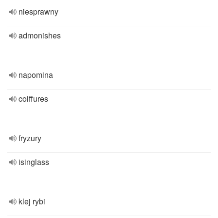
niesprawny
admonishes
napomina
coiffures
fryzury
isinglass
klej rybi