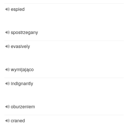
espied
spostrzegany
evasively
wymijająco
indignantly
oburzeniem
craned