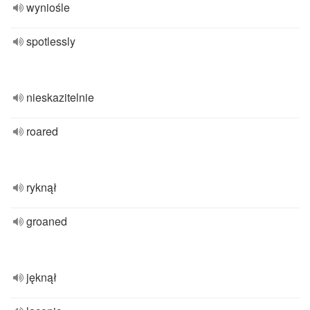
wyniośle
spotlessly
nieskazitelnie
roared
ryknął
groaned
jęknął