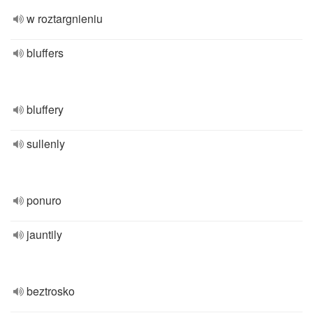
w roztargnieniu
bluffers
bluffery
sullenly
ponuro
jauntily
beztrosko