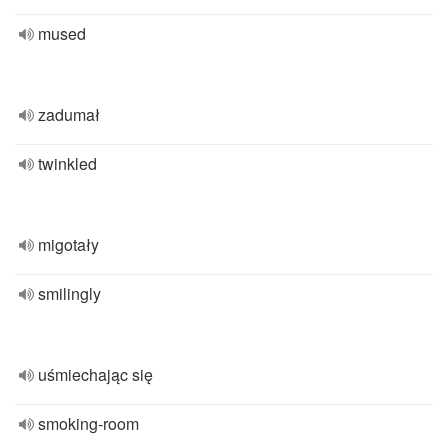
mused
zadumał
twinkled
migotały
smilingly
uśmiechając się
smoking-room