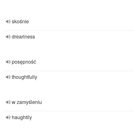
skośnie
dreariness
posępność
thoughtfully
w zamyśleniu
haughtily