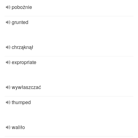
pobożnie
grunted
chrząknął
expropriate
wywłaszczać
thumped
waliło