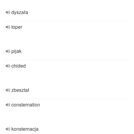
dyszała
toper
pijak
chided
zbeształ
consternation
konsternacja