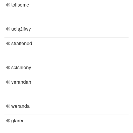
toilsome
uciążliwy
straitened
ściśniony
verandah
weranda
glared