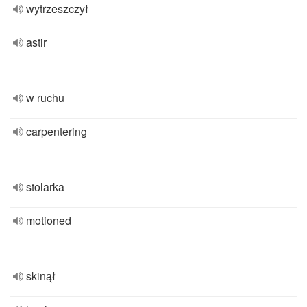
wytrzeszczył
astir
w ruchu
carpentering
stolarka
motioned
skinął