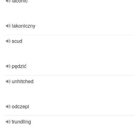
laconic
lakoniczny
scud
pędzić
unhitched
odczepi
trundling