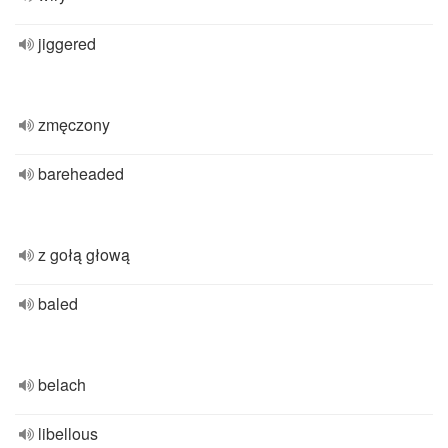
jiggered
zmęczony
bareheaded
z gołą głową
baled
belach
libellous