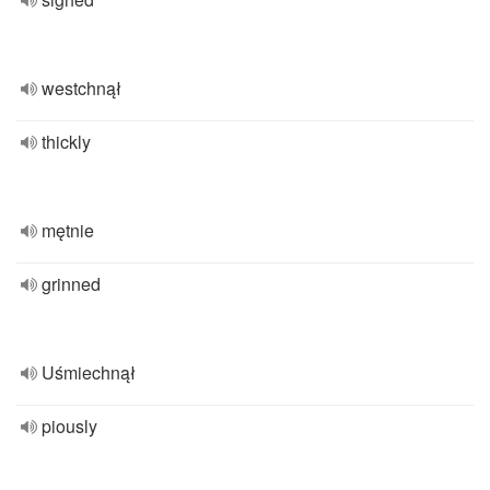
westchnął
thickly
mętnie
grinned
Uśmiechnął
piously