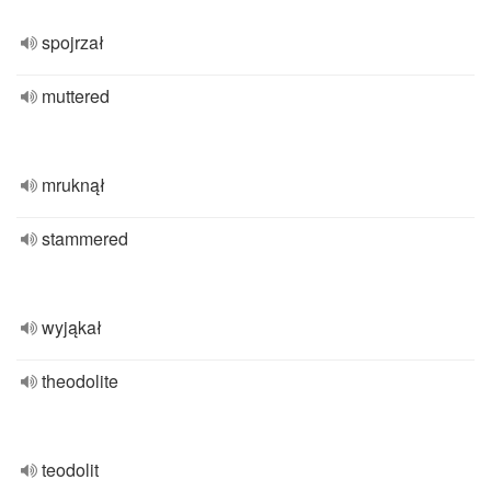
spojrzał
muttered
mruknął
stammered
wyjąkał
theodolite
teodolit