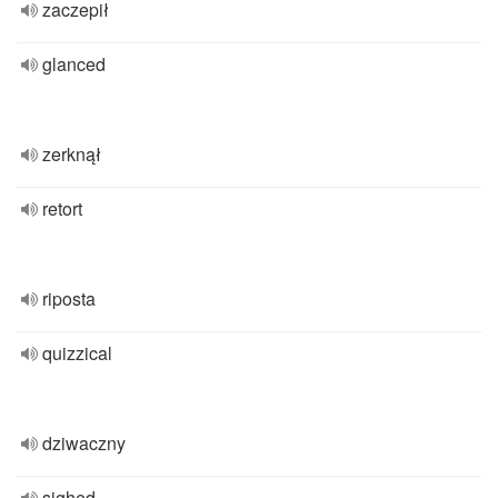
zaczepił
glanced
zerknął
retort
riposta
quizzical
dziwaczny
sighed