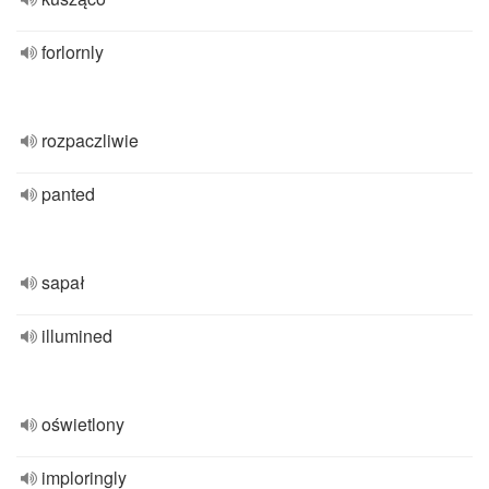
forlornly
rozpaczliwie
panted
sapał
illumined
oświetlony
imploringly