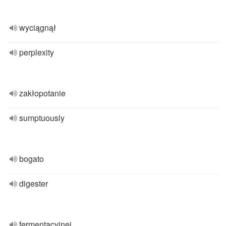
wyciągnął
perplexity
zakłopotanie
sumptuously
bogato
digester
fermentacyjnej