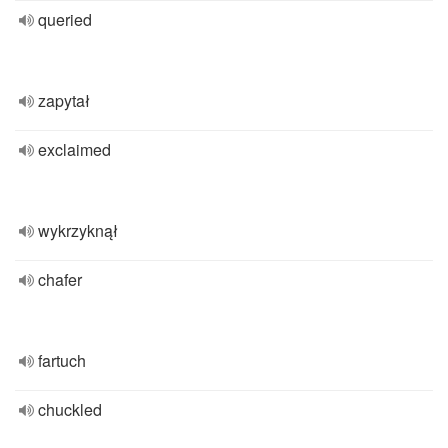
queried
zapytał
exclaimed
wykrzyknął
chafer
fartuch
chuckled