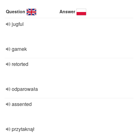
Question
Answer
jugful
garnek
retorted
odparowała
assented
przytaknął