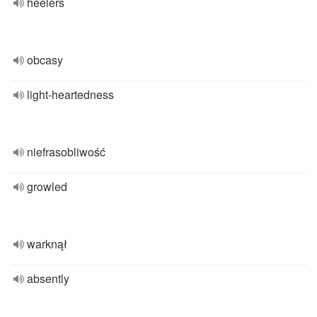
heelers
obcasy
light-heartedness
niefrasobliwość
growled
warknął
absently