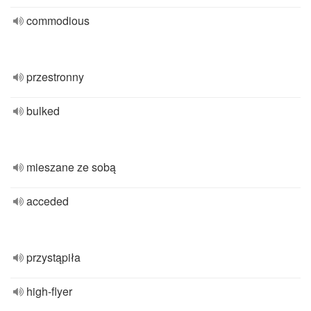
commodious
przestronny
bulked
mieszane ze sobą
acceded
przystąpiła
high-flyer