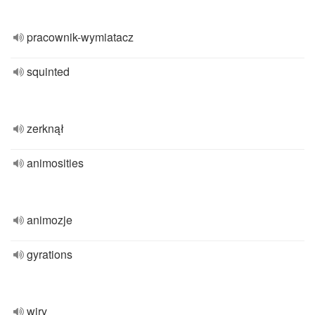
pracownik-wymiatacz
squinted
zerknął
animosities
animozje
gyrations
wiry