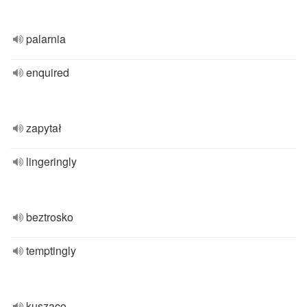
palarnia
enquired
zapytał
lingeringly
beztrosko
temptingly
kusząco