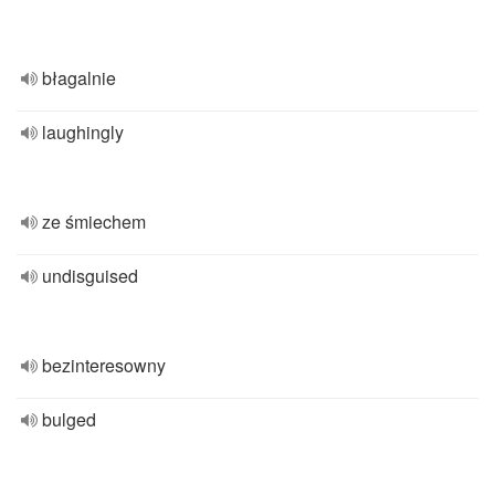
błagalnie
laughingly
ze śmiechem
undisguised
bezinteresowny
bulged