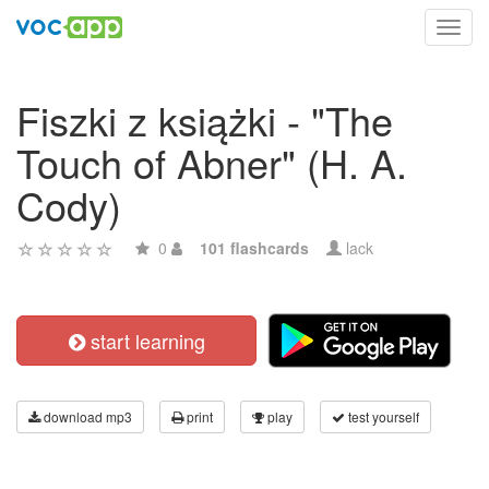
Toggl
navig
Fiszki z książki - "The
Touch of Abner" (H. A.
Cody)
0
101 flashcards
lack
start learning
download mp3
print
play
test yourself